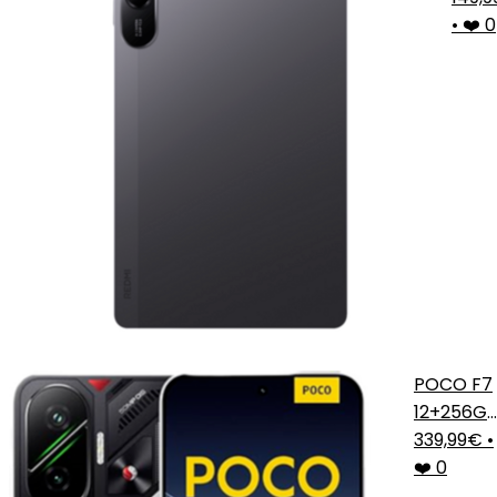
Grafi
•
❤️ 0
POCO F7
12+256G
Plata
339,99€
•
❤️ 0