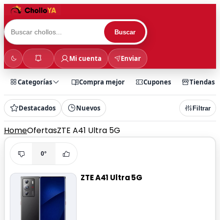
Buscar
Mi cuenta
Enviar
Categorías
Compra mejor
Cupones
Tiendas
Destacados
Nuevos
Filtrar
Home
Ofertas
ZTE A41 Ultra 5G
0°
ZTE A41 Ultra 5G