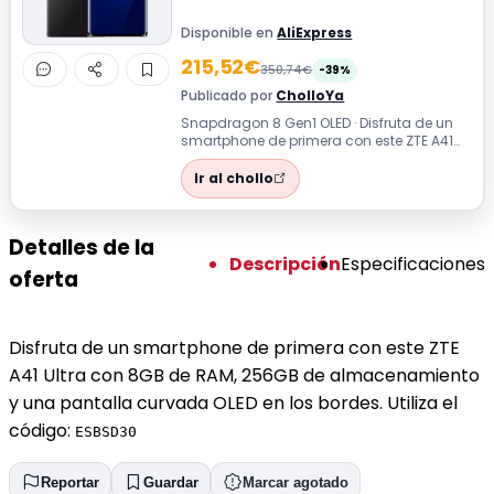
Disponible en
AliExpress
215,52€
350,74€
-39%
Publicado por
CholloYa
Snapdragon 8 Gen1 OLED · Disfruta de un
smartphone de primera con este ZTE A41
Ultra con 8GB de RAM, 256GB de
almacen...
Ir al chollo
Detalles de la
Descripción
Especificaciones
oferta
Disfruta de un smartphone de primera con este ZTE
A41 Ultra con 8GB de RAM, 256GB de almacenamiento
y una pantalla curvada OLED en los bordes. Utiliza el
código:
ESBSD30
Reportar
Guardar
Marcar agotado