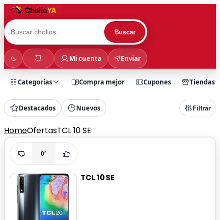
Buscar
Mi cuenta
Enviar
Categorías
Compra mejor
Cupones
Tiendas
Destacados
Nuevos
Filtrar
Home
Ofertas
TCL 10 SE
0°
TCL 10 SE