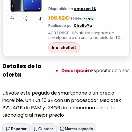
Disponible en
amazon ES
106,62€
189,99€
-44%
Publicado por
CholloYa
4GB | 128GB · Llévate este pegado de
smartphone a un precio increíble. Un TCL
10 SE con un procesador Mediatek P22, 4...
Ir al chollo
Detalles de la
Descripción
Especificaciones
oferta
Llévate este pegado de smartphone a un precio
increíble. Un TCL 10 SE con un procesador Mediatek
P22, 4GB de RAM y 128GB de almacenamiento. La
tecnología al mejor precio
Reportar
Guardar
Marcar agotado