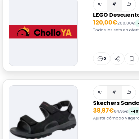
4°
LEGO Descuent
120,00€
200,00€
Todos los sets en ofert
0
4°
Skechers Sand
38,97€
64,95€
-40
Ajuste cómodo y ligero