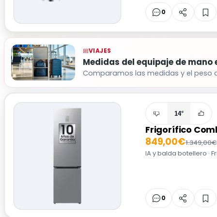
0
VIAJES
Medidas del equipaje de mano 
Comparamos las medidas y el peso del 
14°
Frigorífico Co
849,00€
1.349,00€
IA y balda botellero · 
0