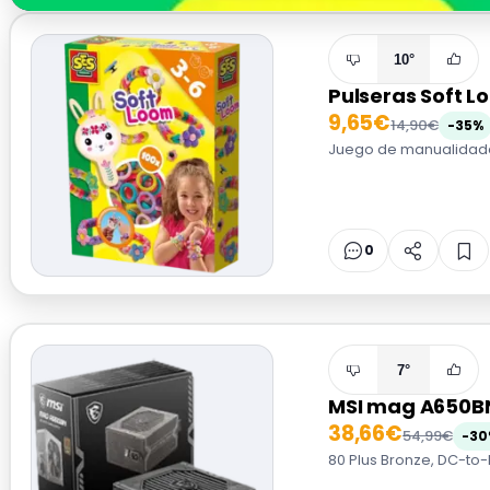
10°
Pulseras Soft L
9,65€
14,90€
-35%
Juego de manualidades
0
7°
MSI mag A650B
38,66€
54,99€
-30
80 Plus Bronze, DC-to-