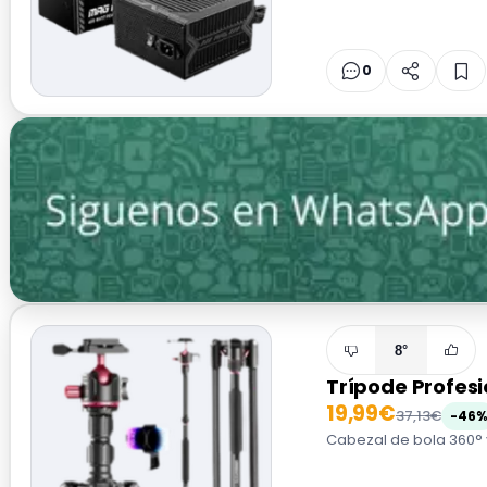
0
8°
Trípode Profes
19,99€
37,13€
-46%
Cabezal de bola 360° y