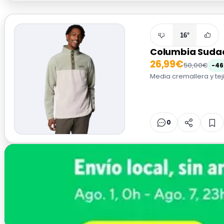
16°
Columbia Sudad
26,99€
50,00€
-4
Media cremallera y tej
0