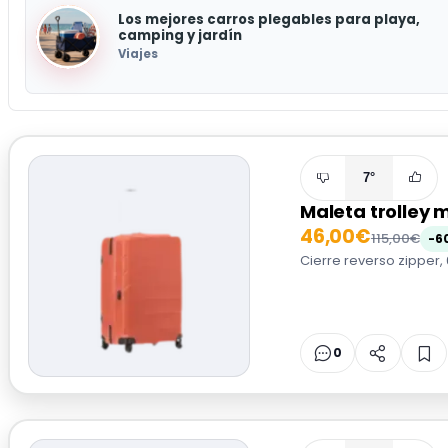
Los mejores carros plegables para playa,
camping y jardín
Viajes
7°
Maleta trolley
46,00€
115,00€
-6
Cierre reverso zipper, 
0