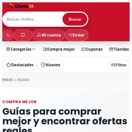
Buscar
Mi cuenta
Enviar
Categorías
Compra mejor
Cupones
Tiendas
Destacados
Nuevos
Filtrar
Inicio
Guías
COMPRA MEJOR
Guías para comprar
mejor y encontrar ofertas
reales