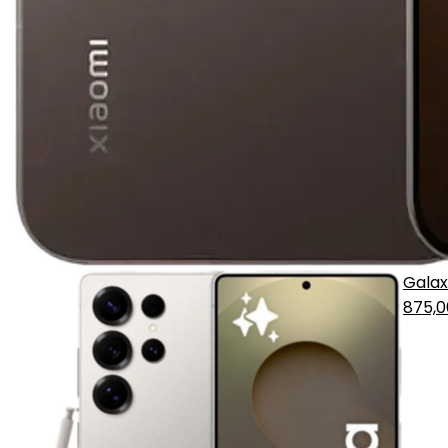
Galax
875,