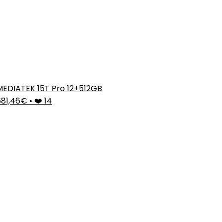
MEDIATEK 15T Pro 12+512GB
681,46€
•
❤️ 14