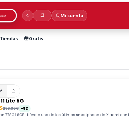
Mi cuenta
car
Tiendas
Gratis
0°
11 Lite 5G
€
298,00€
-8%
 778G | 8GB · Llévate uno de los últimos smartphone de Xiaomi con 