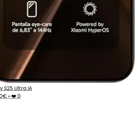
y S25 Ultra IA
00€
•
❤️ 0