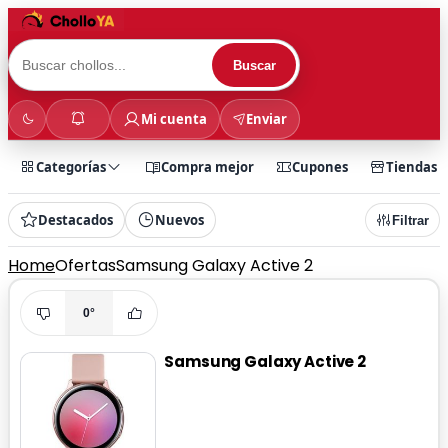
Buscar
Mi cuenta
Enviar
Categorías
Compra mejor
Cupones
Tiendas
Destacados
Nuevos
Filtrar
Home
Ofertas
Samsung Galaxy Active 2
0°
Samsung Galaxy Active 2