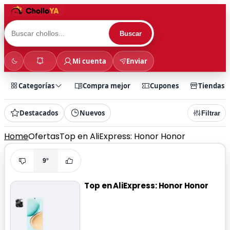
Buscar
Mi cuenta
Enviar
Categorías
Compra mejor
Cupones
Tiendas
Destacados
Nuevos
Filtrar
Home
Ofertas
Top en AliExpress: Honor Honor
9°
Top en AliExpress: Honor Honor