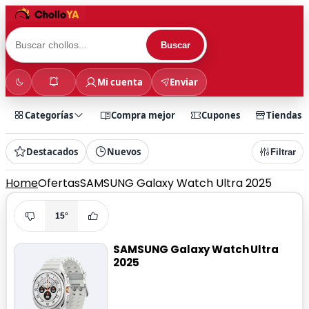
Buscar
Mi cuenta
Enviar
Categorías
Compra mejor
Cupones
Tiendas
Destacados
Nuevos
Filtrar
Home
Ofertas
SAMSUNG Galaxy Watch Ultra 2025
15°
SAMSUNG Galaxy Watch Ultra
2025