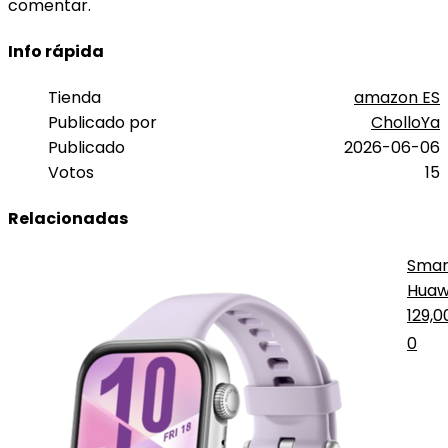
comentar.
Info rápida
Tienda
amazon ES
Publicado por
CholloYa
Publicado
2026-06-06
Votos
15
Relacionadas
Smar
Huawe
Pro
129,
0