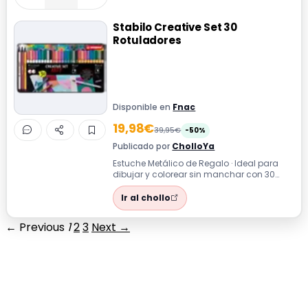
Stabilo Creative Set 30
Rotuladores
Disponible en
Fnac
19,98€
39,95€
-50%
Publicado por
CholloYa
Estuche Metálico de Regalo · Ideal para
dibujar y colorear sin manchar con 30
rotuladores de punta fina y colores vib...
Ir al chollo
← Previous
1
2
3
Next →