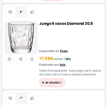
6°
Juego 6 vasos Diamond 30,5
Disponible en
Fnac
17,95€
20,50€
-12%
Publicado por
luis
Vidrio transparente · Este juego de 6 vasos
de vidrio de la marca italiana Bormioli
Rocco presenta un diseño con dibu...
Ir al chollo
7°