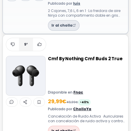
Publicado por
luis
2 Cajones, 7,6 L, 6 en 1 · La freidora de aire
Ninja con compartimento doble en gris
metalizado te permite cocinar do...
Ir al chollo
9°
Cmf By Nothing Cmf Buds 2 True
Disponible en
Fnac
29,99€
49,99€
-40%
Publicado por
CholloYa
Cancelación de Ruido Activa · Auriculares
con cancelación de ruido activa y control
táctil compatibles con chatgpt pa...
Ir al chollo