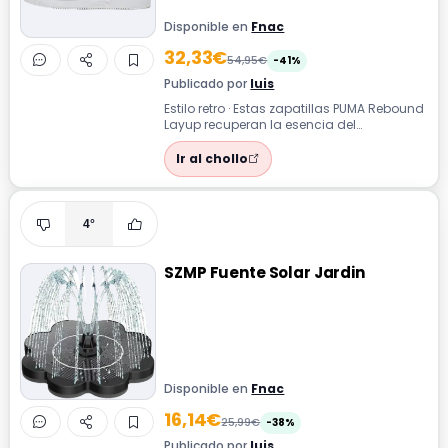
Disponible en
Fnac
32,33€
54,95€
-41%
Publicado por
luis
Estilo retro · Estas zapatillas PUMA Rebound
Layup recuperan la esencia del
baloncesto clásico con un diseño retro y ...
Ir al chollo
4°
SZMP Fuente Solar Jardin
Disponible en
Fnac
16,14€
25,99€
-38%
Publicado por
luis