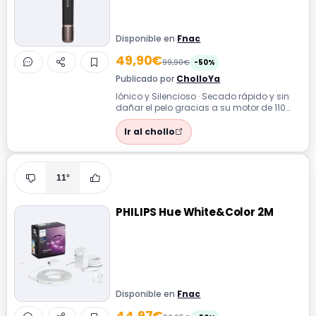
Disponible en
Fnac
49,90€
99,90€
-50%
Publicado por
CholloYa
Iónico y Silencioso · Secado rápido y sin
dañar el pelo gracias a su motor de 110
000 rpm y tecnología iónica.
Ir al chollo
11°
PHILIPS Hue White&Color 2M
Disponible en
Fnac
44,97€