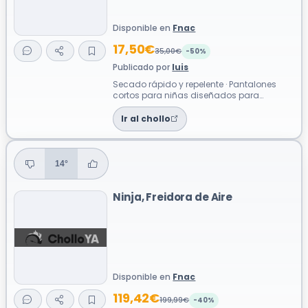
Disponible en
Fnac
17,50€
35,00€
-50%
Publicado por
luis
Secado rápido y repelente · Pantalones
cortos para niñas diseñados para
senderismo y actividades al aire libre.
Confe...
Ir al chollo
14°
Ninja, Freidora de Aire
Disponible en
Fnac
119,42€
199,99€
-40%