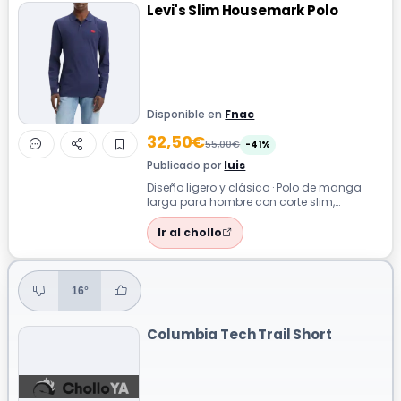
Levi's Slim Housemark Polo
Disponible en
Fnac
32,50€
55,00€
-41%
Publicado por
luis
Diseño ligero y clásico · Polo de manga
larga para hombre con corte slim,
elaborado por Levi's. Su diseño ligero y
de...
Ir al chollo
16°
Columbia Tech Trail Short