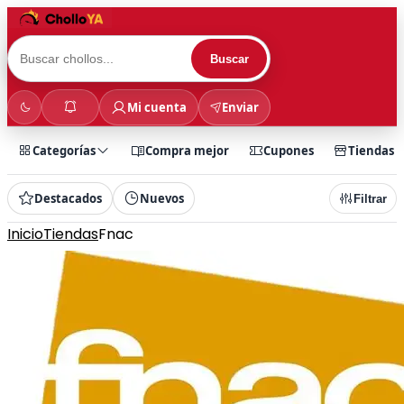
Buscar
Mi cuenta
Enviar
Categorías
Compra mejor
Cupones
Tiendas
Destacados
Nuevos
Filtrar
Inicio
Tiendas
Fnac