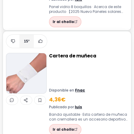
Panel vidrio 8 boquillas · Acerca de este
producto 【2025 Nuevo Paneles solares
100% de vidrio】Esta fuente de pájaros ...
Ir al chollo
15°
Cartera de muñeca
Disponible en
Fnac
4,36€
Publicado por
luis
Banda ajustable · Esta cartera de muñeca
con cremallera es un accesorio deportivo
compacto y duradero, ideal para lle...
Ir al chollo