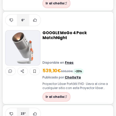
Ir al chollo
6°
GOOGLE MoGo 4 Pack
MatchNight
Disponible en
Fnac
539,10€
699,00€
-23%
Publicado por
CholloYa
Proyector Láser Portátil FHD · Lleva el cine a
cualquier sitio con este Proyector láser
portátil que incluye soporte ...
Ir al chollo
15°