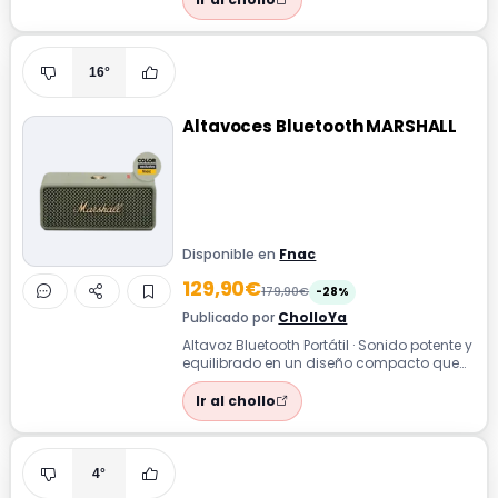
16°
Altavoces Bluetooth MARSHALL
Disponible en
Fnac
129,90€
179,90€
-28%
Publicado por
CholloYa
Altavoz Bluetooth Portátil · Sonido potente y
equilibrado en un diseño compacto que
llevas a todas partes sin perder ...
Ir al chollo
4°