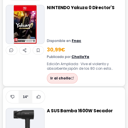
NINTENDO Yakuza 0 Director'S
Disponible en
Fnac
30,99€
Publicado por
CholloYa
Edición Ampliada · Vive el violento y
absorbente japón de los 80 con esta
edición mejorada para la nueva consola.
Ir al chollo
14°
A SUS Bamba 1600W Secador