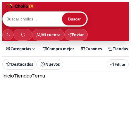
Buscar
Mi cuenta
Enviar
Categorías
Compra mejor
Cupones
Tiendas
Destacados
Nuevos
Filtrar
Inicio
Tiendas
Temu