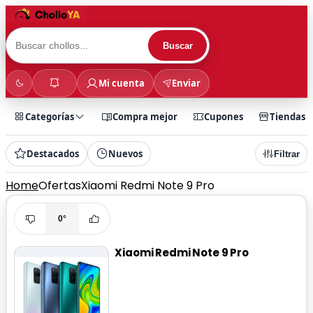
Buscar
Mi cuenta
Enviar
Categorías
Compra mejor
Cupones
Tiendas
Destacados
Nuevos
Filtrar
Home
Ofertas
Xiaomi Redmi Note 9 Pro
0°
Xiaomi Redmi Note 9 Pro