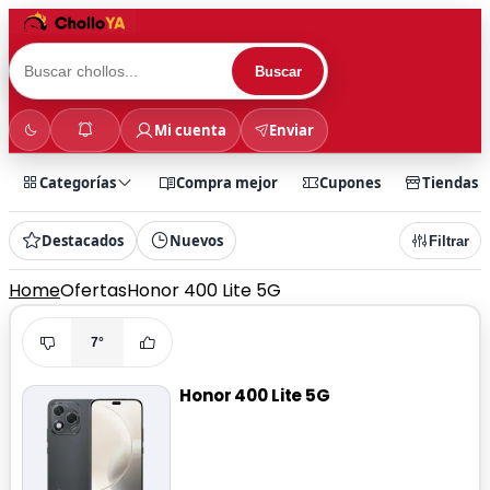
Buscar
Mi cuenta
Enviar
Categorías
Compra mejor
Cupones
Tiendas
Destacados
Nuevos
Filtrar
Home
Ofertas
Honor 400 Lite 5G
7°
Honor 400 Lite 5G