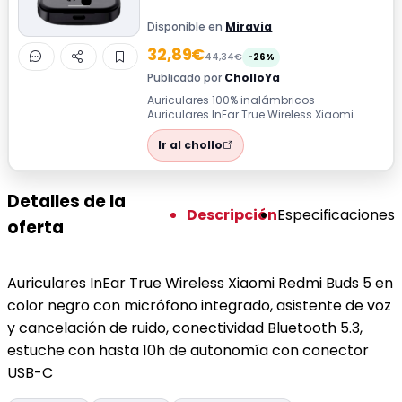
Disponible en
Miravia
32,89€
44,34€
-26%
Publicado por
CholloYa
Auriculares 100% inalámbricos ·
Auriculares InEar True Wireless Xiaomi
Redmi Buds 5 en color negro con
micrófono inte...
Ir al chollo
Detalles de la
Descripción
Especificaciones
oferta
Auriculares InEar True Wireless Xiaomi Redmi Buds 5 en
color negro con micrófono integrado, asistente de voz
y cancelación de ruido, conectividad Bluetooth 5.3,
estuche con hasta 10h de autonomía con conector
USB-C