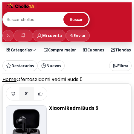
Buscar
Mi cuenta
Enviar
Categorías
Compra mejor
Cupones
Tiendas
Destacados
Nuevos
Filtrar
Home
Ofertas
Xiaomi Redmi Buds 5
0°
Xiaomi Redmi Buds 5