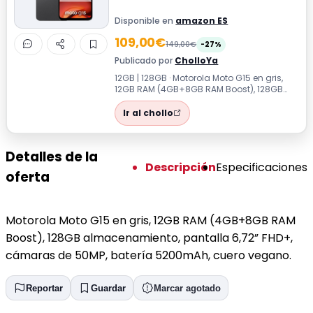
Disponible en
amazon ES
109,00€
149,00€
-27%
Publicado por
CholloYa
12GB | 128GB · Motorola Moto G15 en gris,
12GB RAM (4GB+8GB RAM Boost), 128GB
almacenamiento, pantalla 6,72” FHD+,
cá...
Ir al chollo
Detalles de la
Descripción
Especificaciones
oferta
Motorola Moto G15 en gris, 12GB RAM (4GB+8GB RAM
Boost), 128GB almacenamiento, pantalla 6,72” FHD+,
cámaras de 50MP, batería 5200mAh, cuero vegano.
Reportar
Guardar
Marcar agotado