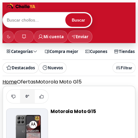
Buscar
Mi cuenta
Enviar
Categorías
Compra mejor
Cupones
Tiendas
Destacados
Nuevos
Filtrar
Home
Ofertas
Motorola Moto G15
0°
Motorola Moto G15