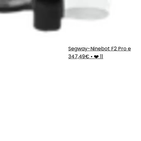
Segway-Ninebot F2 Pro e
347,49€
•
❤️ 11