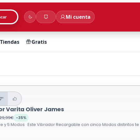
Mi cuenta
car
Tiendas
Gratis
7°
or Varita Oliver James
29,99€
-35%
 y 5 Modos · Este Vibrador Recargable con cinco Modos distintos te 