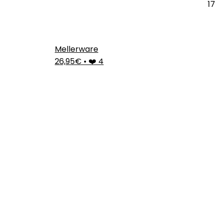
17
Mellerware
26,95€
•
❤️ 4