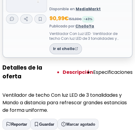
Disponible en
MediaMarkt
90,99€
159,00€
-43%
Publicado por
CholloYa
Ventilador Con Luz LED · Ventilador de
techo Con luz LED de 3 tonalidades y
Mando a distancia para refrescar
grandes ...
Ir al chollo
Detalles de la
Descripción
Especificaciones
oferta
Ventilador de techo Con luz LED de 3 tonalidades y
Mando a distancia para refrescar grandes estancias
de forma uniforme.
Reportar
Guardar
Marcar agotado