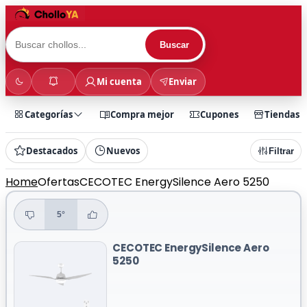
Buscar
Mi cuenta
Enviar
Categorías
Compra mejor
Cupones
Tiendas
Destacados
Nuevos
Filtrar
Home
Ofertas
CECOTEC EnergySilence Aero 5250
5°
CECOTEC EnergySilence Aero
5250