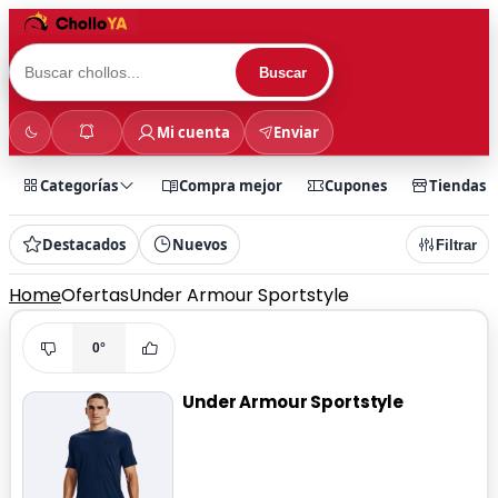
Buscar
Mi cuenta
Enviar
Categorías
Compra mejor
Cupones
Tiendas
Destacados
Nuevos
Filtrar
Home
Ofertas
Under Armour Sportstyle
0°
Under Armour Sportstyle