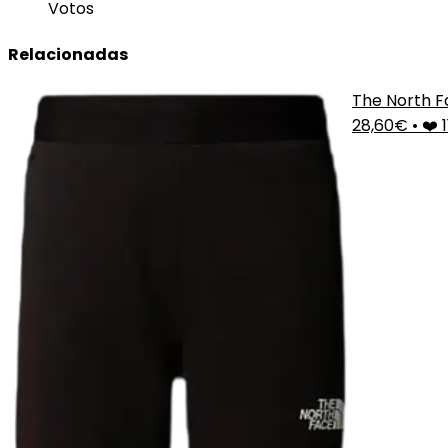
Votos
Relacionadas
The North F
28,60€
•
❤️ 1