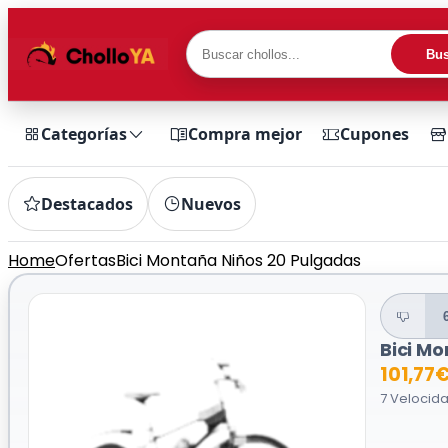
Bus
Categorías
Compra mejor
Cupones
Destacados
Nuevos
Home
Ofertas
Bici Montaña Niños 20 Pulgadas
Bici M
101,77
7 Velocida