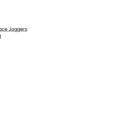
ace Joggers
1