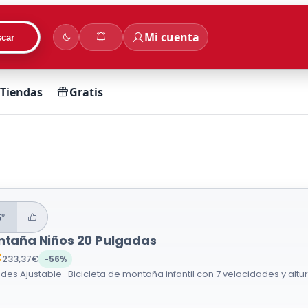
Mi cuenta
car
Tiendas
Gratis
6°
ontaña Niños 20 Pulgadas
€
233,37€
-56%
des Ajustable · Bicicleta de montaña infantil con 7 velocidades y altur