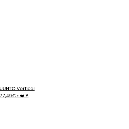
UUNTO Vertical
77,49€
•
❤️ 8