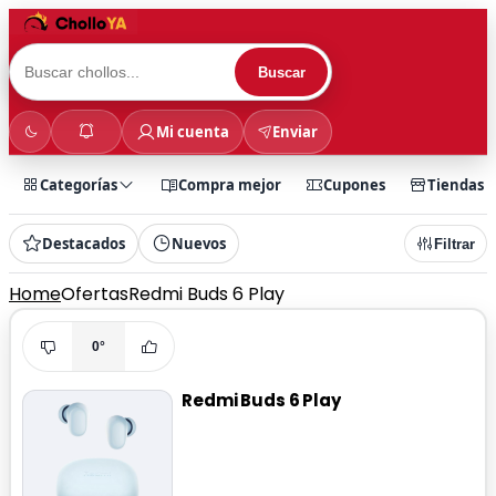
Buscar
Mi cuenta
Enviar
Categorías
Compra mejor
Cupones
Tiendas
Destacados
Nuevos
Filtrar
Home
Ofertas
Redmi Buds 6 Play
0°
Redmi Buds 6 Play