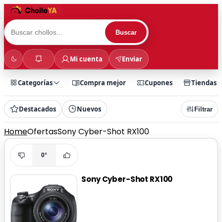
Buscar
Mi cuenta
Enviar
Categorías
Compra mejor
Cupones
Tiendas
Destacados
Nuevos
Filtrar
Home
Ofertas
Sony Cyber-Shot RX100
0°
Sony Cyber-Shot RX100