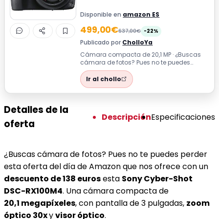
Disponible en
amazon ES
499,00€
637,00€
-22%
Publicado por
CholloYa
Cámara compacta de 20,1 MP · ¿Buscas
cámara de fotos? Pues no te puedes
perder esta oferta del día de Amazon que
nos ...
Ir al chollo
Detalles de la
Descripción
Especificaciones
oferta
¿Buscas cámara de fotos? Pues no te puedes perder
esta oferta del día de Amazon que nos ofrece con un
descuento de 138 euros
esta
Sony Cyber-Shot
DSC-RX100M4
. Una cámara compacta de
20,1 megapíxeles
, con pantalla de 3 pulgadas,
zoom
óptico 30x
y
visor óptico
.