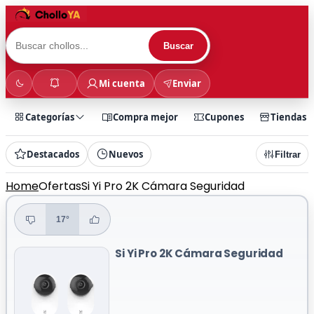
Buscar
Mi cuenta
Enviar
Categorías
Compra mejor
Cupones
Tiendas
Destacados
Nuevos
Filtrar
Home
Ofertas
Si Yi Pro 2K Cámara Seguridad
17°
Si Yi Pro 2K Cámara Seguridad