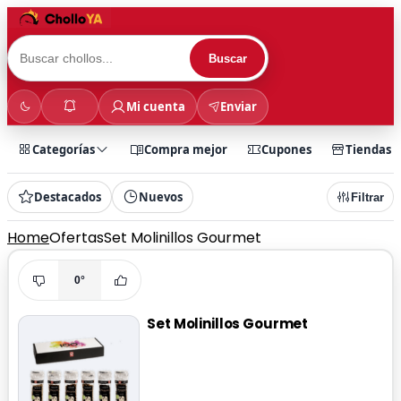
Buscar
Mi cuenta
Enviar
Categorías
Compra mejor
Cupones
Tiendas
Destacados
Nuevos
Filtrar
Home
Ofertas
Set Molinillos Gourmet
0°
Set Molinillos Gourmet