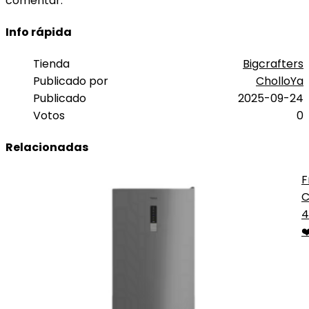
comentar.
Info rápida
Tienda
Bigcrafters
Publicado por
CholloYa
Publicado
2025-09-24
Votos
0
Relacionadas
F
C
T
4
❤