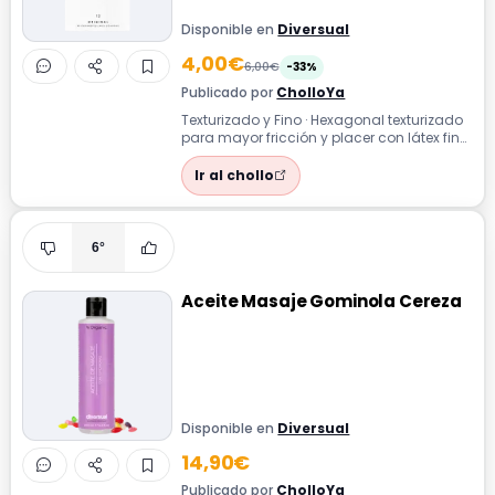
Disponible en
Diversual
4,00€
6,00€
-33%
Publicado por
CholloYa
Texturizado y Fino · Hexagonal texturizado
para mayor fricción y placer con látex fino
de 0 045 mm y ajuste seguro de...
Ir al chollo
6°
Aceite Masaje Gominola Cereza
Disponible en
Diversual
14,90€
Publicado por
CholloYa