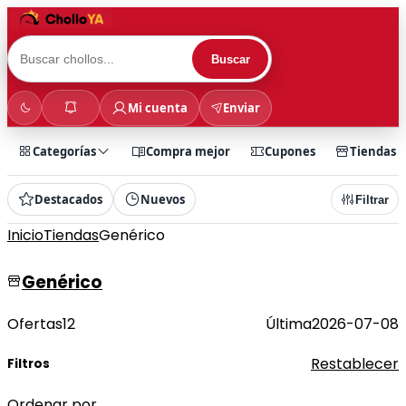
Buscar
Mi cuenta
Enviar
Categorías
Compra mejor
Cupones
Tiendas
Destacados
Nuevos
Filtrar
Inicio
Tiendas
Genérico
Genérico
Ofertas
12
Última
2026-07-08
Restablecer
Filtros
Ordenar por