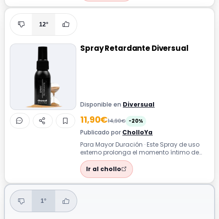
12°
Spray Retardante Diversual
Disponible en
Diversual
11,90€
14,90€
-20%
Publicado por
CholloYa
Para Mayor Duración · Este Spray de uso
externo prolonga el momento íntimo de
forma discreta y es compatible con pres...
Ir al chollo
1°