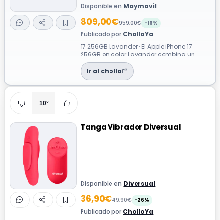
Disponible en
Maymovil
809,00€
959,00€
-16%
Publicado por
CholloYa
17 256GB Lavander · El Apple iPhone 17
256GB en color Lavander combina un
diseño sofisticado con un rendimiento
fluid...
Ir al chollo
10°
Tanga Vibrador Diversual
Disponible en
Diversual
36,90€
49,90€
-26%
Publicado por
CholloYa