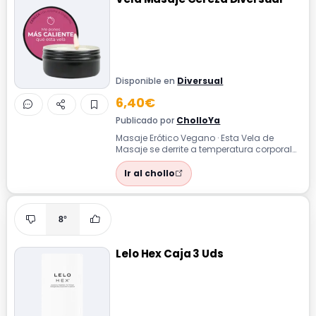
Disponible en
Diversual
6,40€
Publicado por
CholloYa
Masaje Erótico Vegano · Esta Vela de
Masaje se derrite a temperatura corporal
para convertir el momento en una experi...
Ir al chollo
8°
Lelo Hex Caja 3 Uds