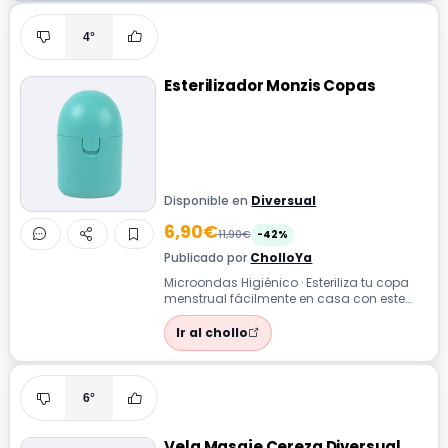
4°
Esterilizador Monzis Copas
Disponible en
Diversual
6,90€
11,90€
-42%
Publicado por
CholloYa
Microondas Higiénico · Esteriliza tu copa
menstrual fácilmente en casa con este
práctico y eficaz Esterilizador de mi...
Ir al chollo
6°
Vela Masaje Cereza Diversual