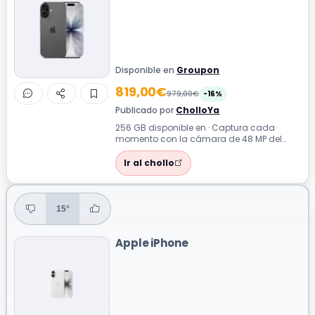
Disponible en
Groupon
819,00€
979,00€
-16%
Publicado por
CholloYa
256 GB disponible en · Captura cada
momento con la cámara de 48 MP del
iPhone 17, ideal para transformar fotos
cotidi...
Ir al chollo
15°
Apple iPhone