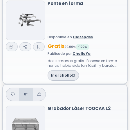
Ponte en forma
Disponible en
Classpass
Gratis
29,90€
-100%
Publicado por
CholloYa
dos semanas gratis · Ponerse en forma
nunca había sido tan fácil... y barato.
Apuntate a ClassPass 15 días gratis a t...
Ir al chollo
0°
Grabador Láser TOOCAA L2