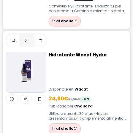
Comestible y Hidratante · Endulza tu piel
con aroma a Gominola mientras hidratas
y das un toque comestible a tus juegos.
Ir al chollo
6°
Hidratante Wacat Hydro
Disponible en
Wacat
24,90€
29,90€
-17%
Publicado por
CholloYa
Utilízalo durante 30 días · Hoy os
presentamos un complemento alimenticio
para gatos que trata la insuficiencia
renal...
Ir al chollo