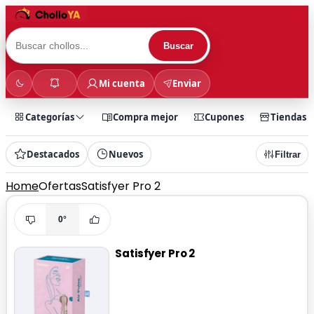
Buscar
Mi cuenta
Enviar
Categorías
Compra mejor
Cupones
Tiendas
Destacados
Nuevos
Filtrar
Home
Ofertas
Satisfyer Pro 2
0°
Satisfyer Pro 2