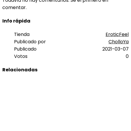
Todavía no hay comentarios. Sé el primero en
comentar.
Info rápida
Tienda
EroticFeel
Publicado por
CholloYa
Publicado
2021-03-07
Votos
0
Relacionadas