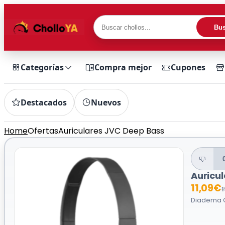
Bus
Categorías
Compra mejor
Cupones
Destacados
Nuevos
Home
Ofertas
Auriculares JVC Deep Bass
Auricu
11,09€
1
Diadema C