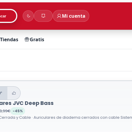
Mi cuenta
car
Tiendas
Gratis
0°
lares JVC Deep Bass
9,99€
-45%
errada y Cable · Auriculares de diadema cerrados con cable Sistema