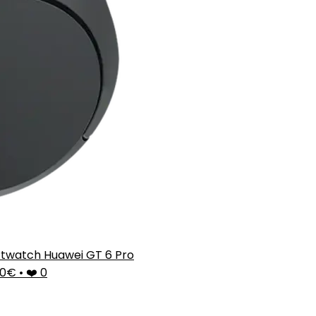
twatch Huawei GT 6 Pro
00€
•
❤️ 0