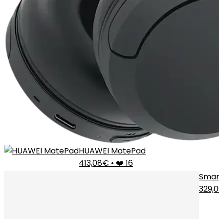
HUAWEI MatePad
413,08€
•
❤️ 16
Smar
329,