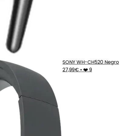
SONY WH-CH520 Negro
27,99€
•
❤️ 9