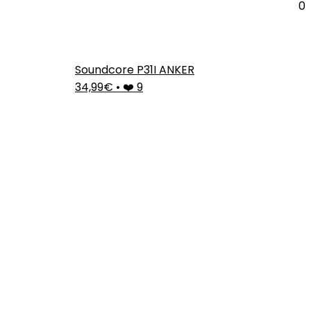
0
Soundcore P31I ANKER
34,99€
•
❤️ 9