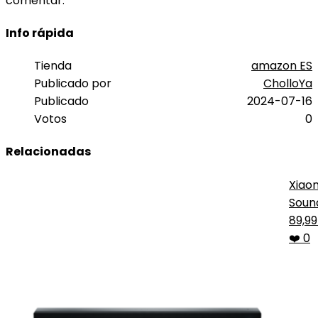
comentar.
Info rápida
Tienda
amazon ES
Publicado por
CholloYa
Publicado
2024-07-16
Votos
0
Relacionadas
Xiao
Soun
Pro
89,9
❤️ 0