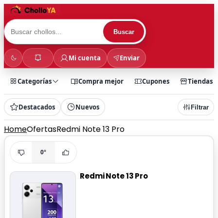
Buscar
Mi cuenta
Enviar
Categorías
Compra mejor
Cupones
Tiendas
Destacados
Nuevos
Filtrar
Home
Ofertas
Redmi Note 13 Pro
0°
Redmi Note 13 Pro