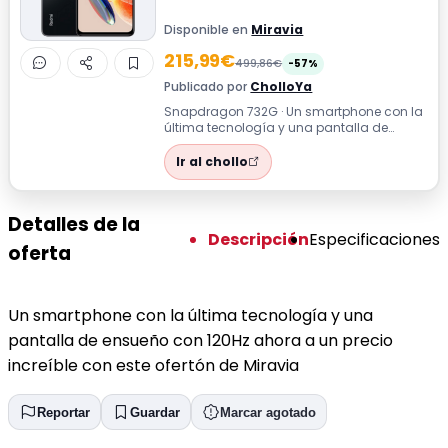
Disponible en
Miravia
215,99€
499,86€
-57%
Publicado por
CholloYa
Snapdragon 732G · Un smartphone con la
última tecnología y una pantalla de
ensueño con 120Hz ahora a un precio
incre...
Ir al chollo
Detalles de la
Descripción
Especificaciones
oferta
Un smartphone con la última tecnología y una
pantalla de ensueño con 120Hz ahora a un precio
increíble con este ofertón de Miravia
Reportar
Guardar
Marcar agotado