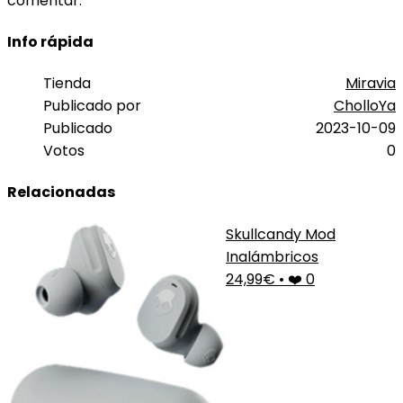
comentar.
Info rápida
Tienda
Miravia
Publicado por
CholloYa
Publicado
2023-10-09
Votos
0
Relacionadas
Skullcandy Mod
Inalámbricos
24,99€
•
❤️ 0