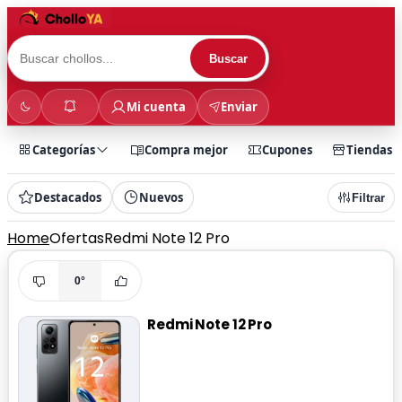
Buscar
Mi cuenta
Enviar
Categorías
Compra mejor
Cupones
Tiendas
Destacados
Nuevos
Filtrar
Home
Ofertas
Redmi Note 12 Pro
0°
Redmi Note 12 Pro