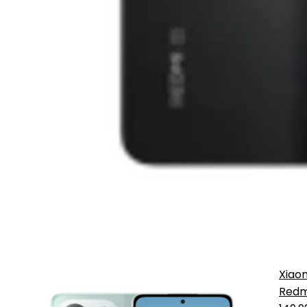
Xiao
Redm