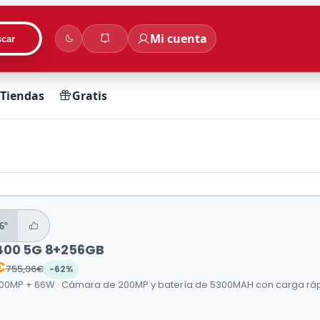
Mi cuenta
car
Tiendas
Gratis
6°
400 5G 8+256GB
€
755,96€
-62%
0MP + 66W · Cámara de 200MP y batería de 5300MAH con carga rápi