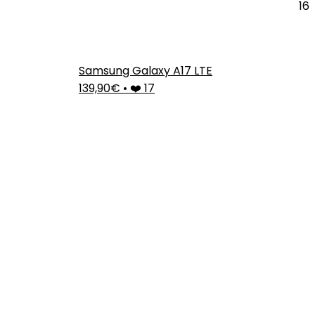
16
Samsung Galaxy A17 LTE
139,90€
•
❤️ 17