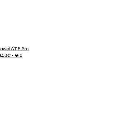
awei GT 5 Pro
9,00€
•
❤️ 0