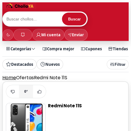
Buscar
Mi cuenta
Enviar
Categorías
Compra mejor
Cupones
Tiendas
Destacados
Nuevos
Filtrar
Home
Ofertas
Redmi Note 11S
0°
Redmi Note 11S