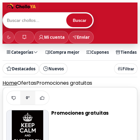
Buscar
Mi cuenta
Enviar
Categorías
Compra mejor
Cupones
Tiendas
Destacados
Nuevos
Filtrar
Home
Ofertas
Promociones gratuitas
0°
Promociones gratuitas