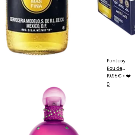
Fantasy
Eau de
Parfum
19,95€
•
❤️
0