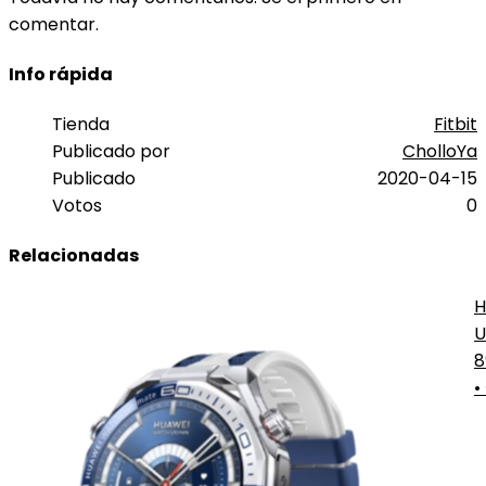
comentar.
Info rápida
Tienda
Fitbit
Publicado por
CholloYa
Publicado
2020-04-15
Votos
0
Relacionadas
H
U
2
8
•