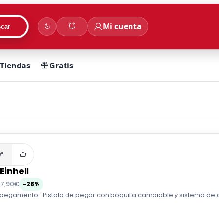
Mi cuenta
car
Tiendas
Gratis
0°
Einhell
17,90€
-28%
pegamento · Pistola de pegar con boquilla cambiable y sistema de ca