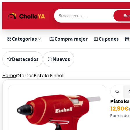
Bus
Categorías
Compra mejor
Cupones
Destacados
Nuevos
Home
Ofertas
Pistola Einhell
Pistola 
12,90€
Barras de 