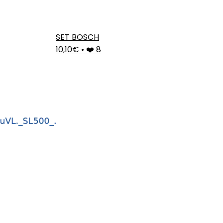
SET BOSCH
10,10€
•
❤️ 8