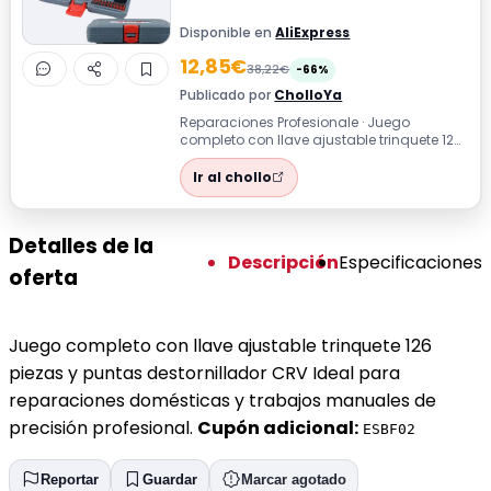
Disponible en
AliExpress
12,85€
38,22€
-66%
Publicado por
CholloYa
Reparaciones Profesionale · Juego
completo con llave ajustable trinquete 126
piezas y puntas destornillador CRV Ideal...
Ir al chollo
Detalles de la
Descripción
Especificaciones
oferta
Juego completo con llave ajustable trinquete 126
piezas y puntas destornillador CRV Ideal para
reparaciones domésticas y trabajos manuales de
precisión profesional.
Cupón adicional:
ESBF02
Reportar
Guardar
Marcar agotado