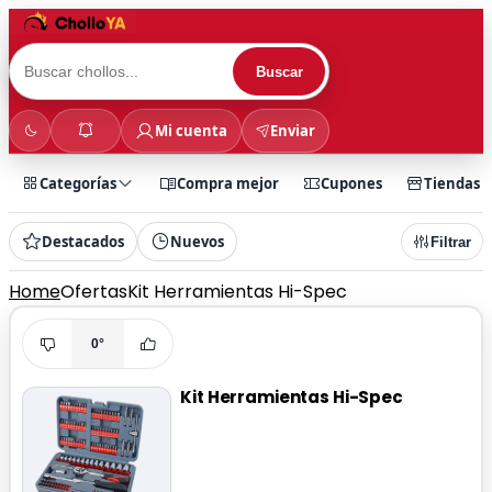
Buscar
Mi cuenta
Enviar
Categorías
Compra mejor
Cupones
Tiendas
Destacados
Nuevos
Filtrar
Home
Ofertas
Kit Herramientas Hi-Spec
0°
Kit Herramientas Hi-Spec