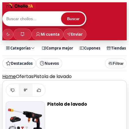
Buscar
Mi cuenta
Enviar
Categorías
Compra mejor
Cupones
Tiendas
Destacados
Nuevos
Filtrar
Home
Ofertas
Pistola de lavado
0°
Pistola de lavado