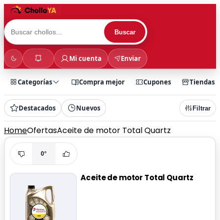
Buscar
Mi cuenta
Enviar
Categorías
Compra mejor
Cupones
Tiendas
Destacados
Nuevos
Filtrar
Home
Ofertas
Aceite de motor Total Quartz
0°
Aceite de motor Total Quartz