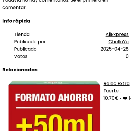
Todavía no hay comentarios. Sé el primero en
comentar.
Info rápida
Tienda
AliExpress
Publicado por
CholloYa
Publicado
2025-04-28
Votos
0
Relacionadas
Relec Extra
Fuerte
Antimosqui
10,70€
•
❤️ 