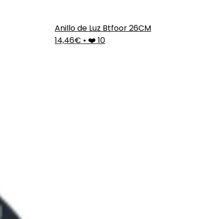
Anillo de Luz Btfoor 26CM
14,46€
•
❤️ 10