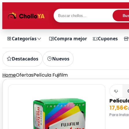
Bus
Categorías
Compra mejor
Cupones
Destacados
Nuevos
Home
Ofertas
Película Fujifilm
Películ
17,56€
Para Insta