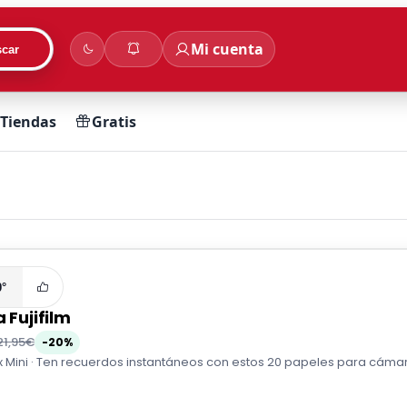
Mi cuenta
car
Tiendas
Gratis
0°
a Fujifilm
21,95€
-20%
x Mini · Ten recuerdos instantáneos con estos 20 papeles para cámara