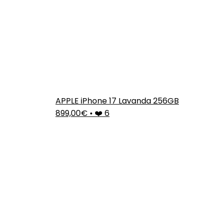
APPLE iPhone 17 Lavanda 256GB
899,00€
•
❤️ 6