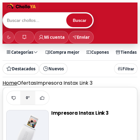
Buscar
Mi cuenta
Enviar
Categorías
Compra mejor
Cupones
Tiendas
Destacados
Nuevos
Filtrar
Home
Ofertas
Impresora Instax Link 3
0°
Impresora Instax Link 3