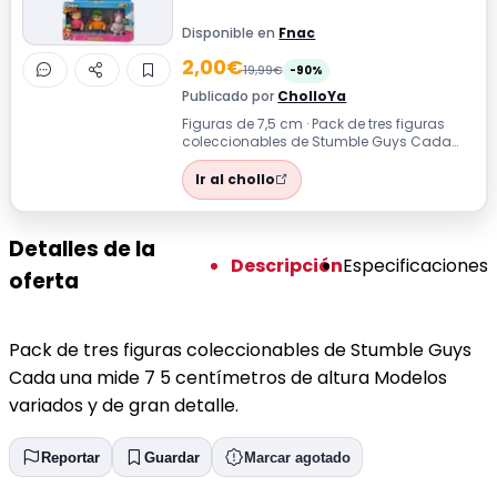
Disponible en
Fnac
2,00€
19,99€
-90%
Publicado por
CholloYa
Figuras de 7,5 cm · Pack de tres figuras
coleccionables de Stumble Guys Cada
una mide 7 5 centímetros de altura
Model...
Ir al chollo
Detalles de la
Descripción
Especificaciones
oferta
Pack de tres figuras coleccionables de Stumble Guys
Cada una mide 7 5 centímetros de altura Modelos
variados y de gran detalle.
Reportar
Guardar
Marcar agotado