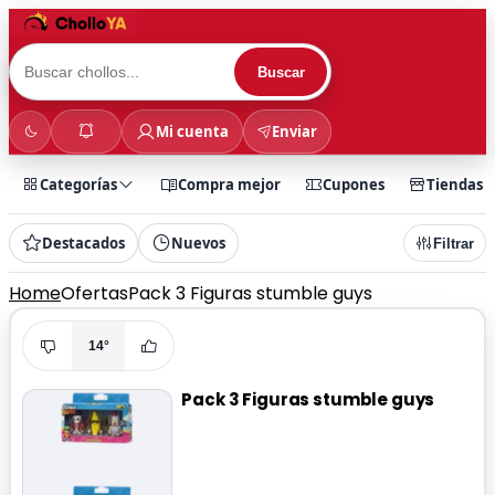
Buscar
Mi cuenta
Enviar
Categorías
Compra mejor
Cupones
Tiendas
Destacados
Nuevos
Filtrar
Home
Ofertas
Pack 3 Figuras stumble guys
14°
Pack 3 Figuras stumble guys