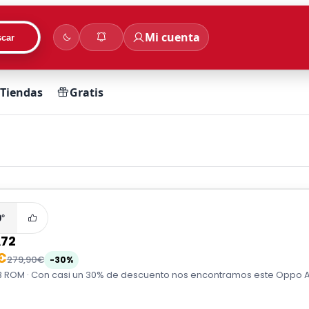
Mi cuenta
car
Tiendas
Gratis
0°
72
€
279,90€
-30%
B ROM · Con casi un 30% de descuento nos encontramos este Oppo A7