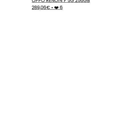
OPPO RENO14 F 5G 256GB
289,06€
•
❤️ 6