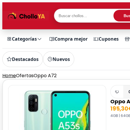
Bus
Categorías
Compra mejor
Cupones
Destacados
Nuevos
Home
Ofertas
Oppo A72
Oppo A
195,30
4GB | 64G