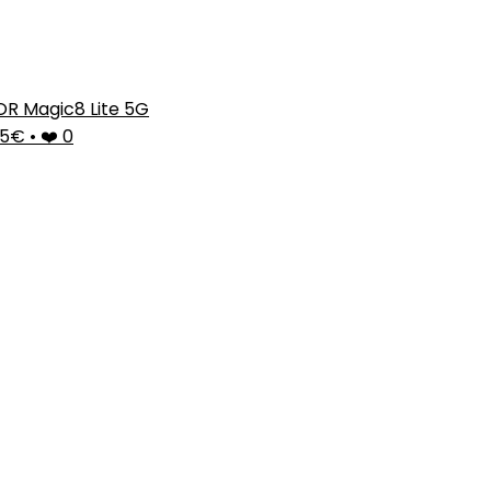
R Magic8 Lite 5G
35€
•
❤️ 0