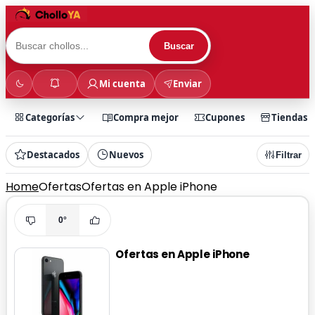
Buscar
Mi cuenta
Enviar
Categorías
Compra mejor
Cupones
Tiendas
Destacados
Nuevos
Filtrar
Home
Ofertas
Ofertas en Apple iPhone
0°
Ofertas en Apple iPhone