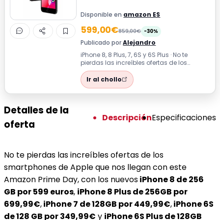
Disponible en
amazon ES
599,00€
859,00€
-30%
Publicado por
Alejandro
iPhone 8, 8 Plus, 7, 6S y 6S Plus · No te
pierdas las increíbles ofertas de los
smartphones de Apple que nos llegan c...
Ir al chollo
Detalles de la
Descripción
Especificaciones
oferta
No te pierdas las increíbles ofertas de los
smartphones de Apple que nos llegan con este
Amazon Prime Day, con los nuevos
iPhone 8 de 256
GB por 599 euros
,
iPhone 8 Plus de 256GB por
699,99€
,
iPhone 7 de 128GB por 449,99€
,
iPhone 6S
de 128 GB por 349,99€
y
iPhone 6S Plus de 128GB