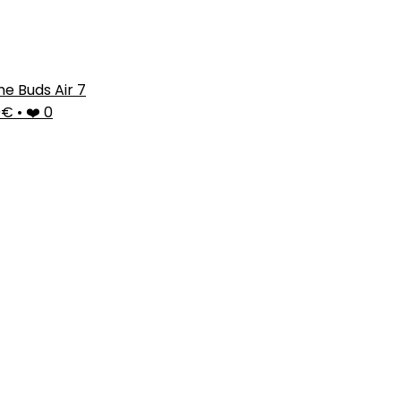
e Buds Air 7
0€
•
❤️ 0