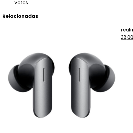
Votos
Relacionadas
realm
38,0