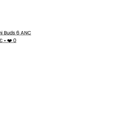
i Buds 6 ANC
9€
•
❤️ 0