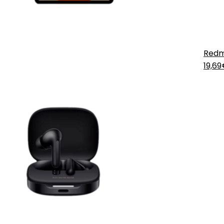
Redm
19,6