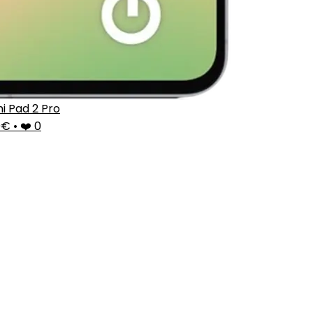
i Pad 2 Pro
10€
•
❤️ 0