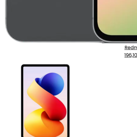
Redm
196,