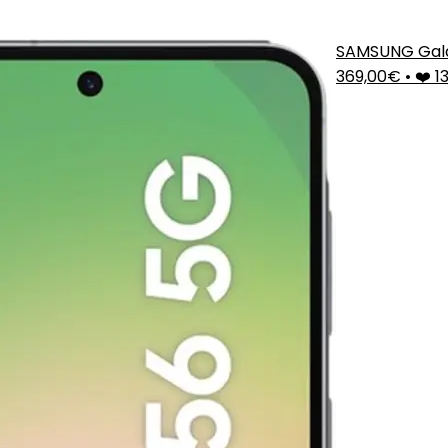
SAMSUNG Gal
369,00€
•
❤️ 1