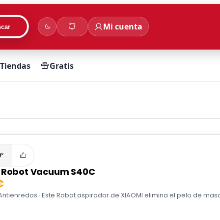
Mi cuenta
car
Tiendas
Gratis
9°
 Robot Vacuum S40C
€
Antienredos · Este Robot aspirador de XIAOMI elimina el pelo de masc