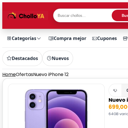
Bus
Categorías
Compra mejor
Cupones
Destacados
Nuevos
Home
Ofertas
Nuevo iPhone 12
Nuevo 
699,0
64GB vario