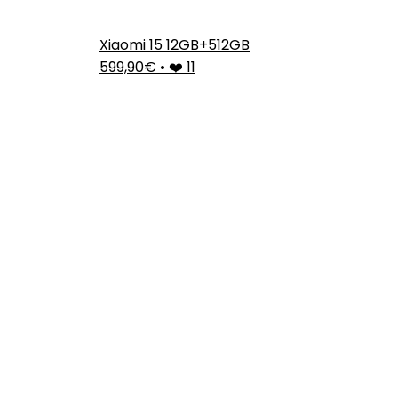
Xiaomi 15 12GB+512GB
599,90€
•
❤️ 11