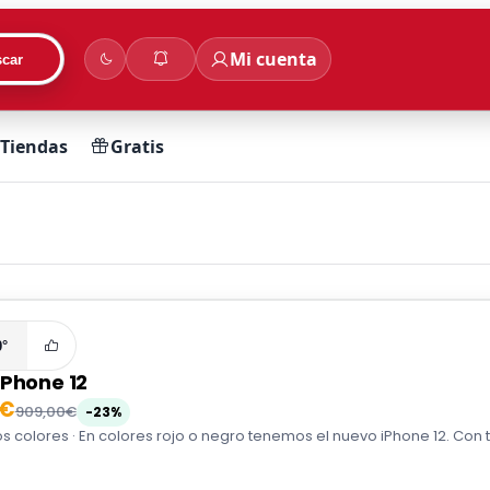
Mi cuenta
car
Tiendas
Gratis
0°
iPhone 12
0€
909,00€
-23%
s colores · En colores rojo o negro tenemos el nuevo iPhone 12. Con t