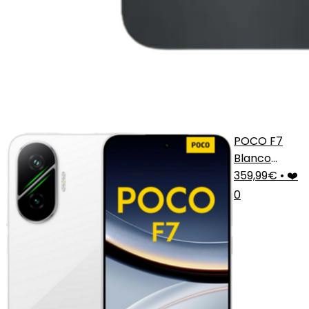
POCO F7
Blanco
Premium
359,99€
•
❤️
0