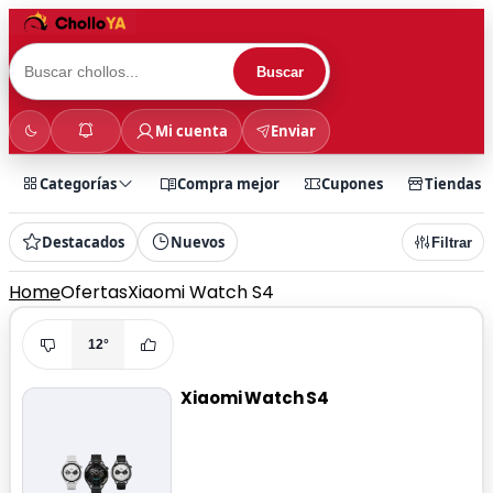
Buscar
Mi cuenta
Enviar
Categorías
Compra mejor
Cupones
Tiendas
Destacados
Nuevos
Filtrar
Home
Ofertas
Xiaomi Watch S4
12°
Xiaomi Watch S4