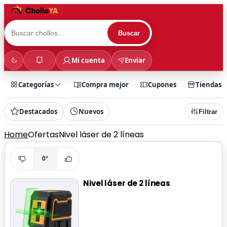
Buscar
Mi cuenta
Enviar
Categorías
Compra mejor
Cupones
Tiendas
Destacados
Nuevos
Filtrar
Home
Ofertas
Nivel láser de 2 líneas
0°
Nivel láser de 2 líneas