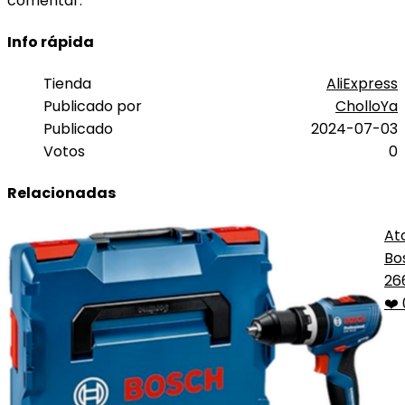
comentar.
Info rápida
Tienda
AliExpress
Publicado por
CholloYa
Publicado
2024-07-03
Votos
0
Relacionadas
At
Bo
26
❤️ 