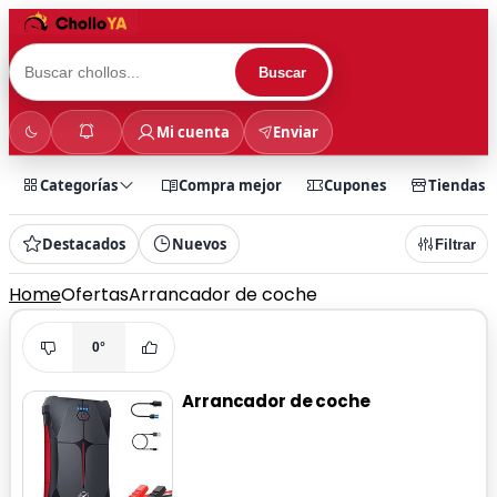
Buscar
Mi cuenta
Enviar
Categorías
Compra mejor
Cupones
Tiendas
Destacados
Nuevos
Filtrar
Home
Ofertas
Arrancador de coche
0°
Arrancador de coche