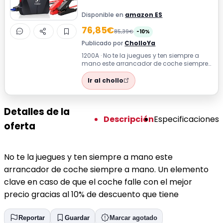
Disponible en
amazon ES
76,85€
85,39€
-10%
Publicado por
CholloYa
1200A · No te la juegues y ten siempre a
mano este arrancador de coche siempre
a mano. Un elemento clave en caso de q...
Ir al chollo
Detalles de la
Descripción
Especificaciones
oferta
No te la juegues y ten siempre a mano este
arrancador de coche siempre a mano. Un elemento
clave en caso de que el coche falle con el mejor
precio gracias al 10% de descuento que tiene
Reportar
Guardar
Marcar agotado