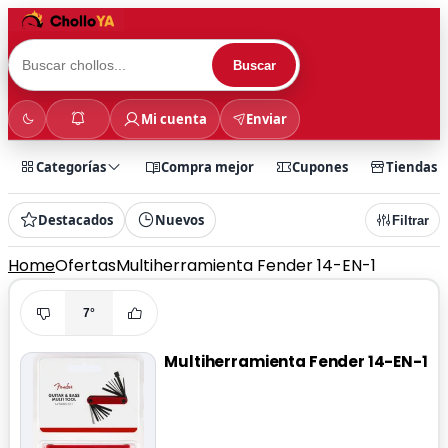
Buscar
Mi cuenta
Enviar
Categorías
Compra mejor
Cupones
Tiendas
Destacados
Nuevos
Filtrar
Home
Ofertas
Multiherramienta Fender 14-EN-1
7°
Multiherramienta Fender 14-EN-1