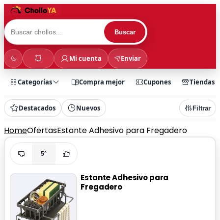
Buscar
Mi cuenta
Enviar
Categorías
Compra mejor
Cupones
Tiendas
Destacados
Nuevos
Filtrar
Home
Ofertas
Estante Adhesivo para Fregadero
5°
Estante Adhesivo para
Fregadero