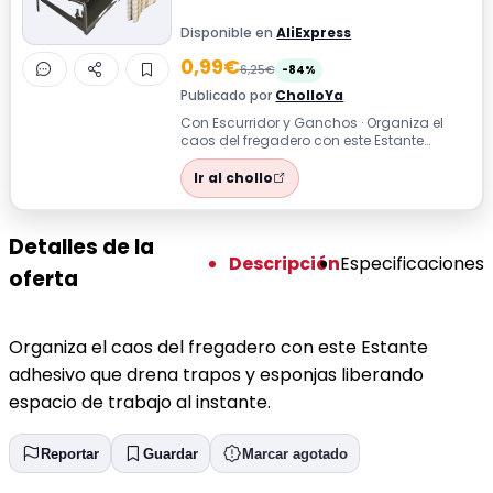
Disponible en
AliExpress
0,99€
6,25€
-84%
Publicado por
CholloYa
Con Escurridor y Ganchos · Organiza el
caos del fregadero con este Estante
adhesivo que drena trapos y esponjas
liber...
Ir al chollo
Detalles de la
Descripción
Especificaciones
oferta
Organiza el caos del fregadero con este Estante
adhesivo que drena trapos y esponjas liberando
espacio de trabajo al instante.
Reportar
Guardar
Marcar agotado