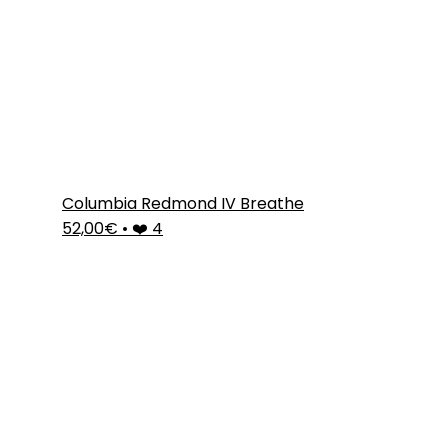
Columbia Redmond IV Breathe
52,00€
•
❤️ 4