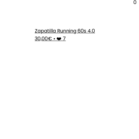
0
Zapatilla Running 60s 4.0
30,00€
•
❤️ 7