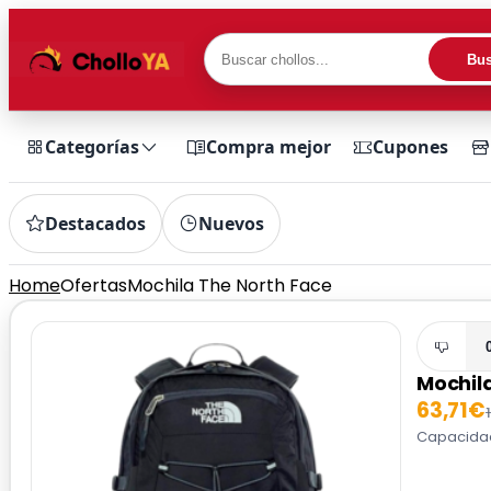
Bus
Categorías
Compra mejor
Cupones
Destacados
Nuevos
Home
Ofertas
Mochila The North Face
Mochil
63,71€
Capacidad 