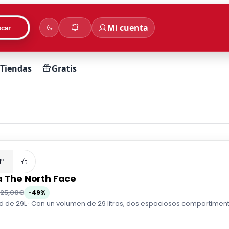
Mi cuenta
car
Tiendas
Gratis
0°
a The North Face
125,00€
-49%
de 29L · Con un volumen de 29 litros, dos espaciosos compartimentos