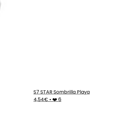
S7 STAR Sombrilla Playa
4,54€
•
❤️ 6