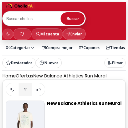
Buscar
Mi cuenta
Enviar
Categorías
Compra mejor
Cupones
Tiendas
Destacados
Nuevos
Filtrar
Home
Ofertas
New Balance Athletics Run Mural
4°
New Balance Athletics Run Mural