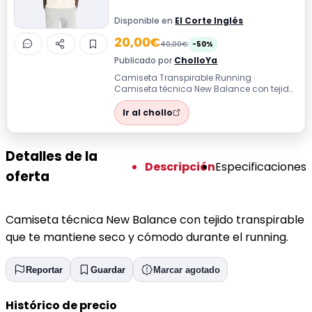
Disponible en
El Corte Inglés
20,00€
40,00€
-50%
Publicado por
CholloYa
Camiseta Transpirable Running ·
Camiseta técnica New Balance con tejido
transpirable que te mantiene seco y
cómodo du...
Ir al chollo
Detalles de la
Descripción
Especificaciones
oferta
Camiseta técnica New Balance con tejido transpirable
que te mantiene seco y cómodo durante el running.
Reportar
Guardar
Marcar agotado
Histórico de precio