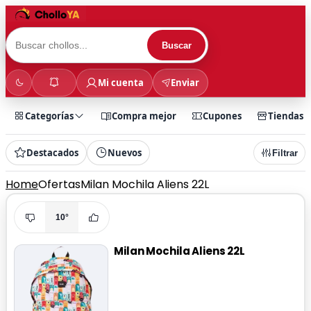
Buscar
Mi cuenta
Enviar
Categorías
Compra mejor
Cupones
Tiendas
Destacados
Nuevos
Filtrar
Home
Ofertas
Milan Mochila Aliens 22L
10°
Milan Mochila Aliens 22L