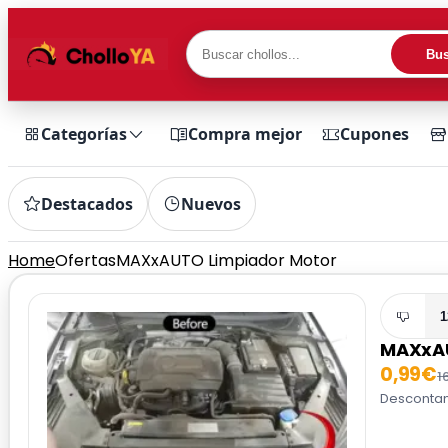
Bus
Categorías
Compra mejor
Cupones
Destacados
Nuevos
Home
Ofertas
MAXxAUTO Limpiador Motor
1
MAXxAU
0,99€
1
Descontam