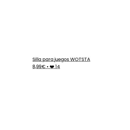
Silla para juegos WOTSTA
8,99€
•
❤️ 14