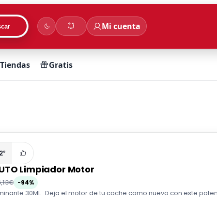
Mi cuenta
car
Tiendas
Gratis
2°
TO Limpiador Motor
6,13€
-94%
inante 30ML · Deja el motor de tu coche como nuevo con este potent