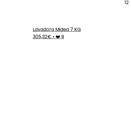
12
Lavadora Midea 7 KG
305,32€
•
❤️ 9