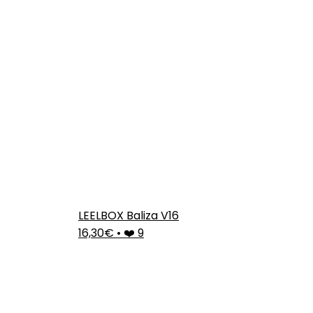
LEELBOX Baliza V16
16,30€
•
❤️ 9